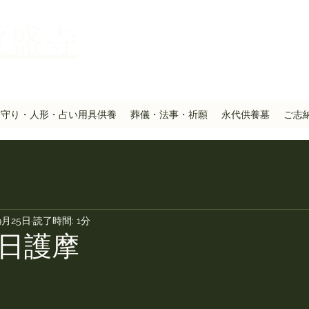
覚盛寺
お守り・人形・占い用具供養
葬儀・法事・祈願
永代供養墓
ご志
9月25日
読了時間: 1分
日護摩