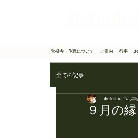
新成田山
覚盛寺・住職について
ご案内
行事
全ての記事
sakufudou
2025年
９月の縁