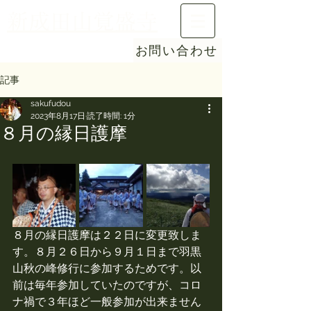
新成田山覚盛寺
お問い合わせ
記事
sakufudou
2023年8月17日
読了時間: 1分
８月の縁日護摩
８月の縁日護摩は２２日に変更致しま
す。８月２６日から９月１日まで羽黒
山秋の峰修行に参加するためです。以
前は毎年参加していたのですが、コロ
ナ禍で３年ほど一般参加が出来ません