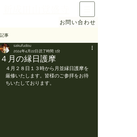
新成田山覚盛寺
お問い合わせ
記事
sakufudou
2024年4月22日
読了時間: 1分
４月の縁日護摩
４月２８日１３時から月並縁日護摩を
厳修いたします。皆様のご参拝をお待
ちいたしております。