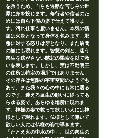
を救うため、自らも過酷な苦しみの世
界に身を投じます。修行者や信者のた
めには自ら下僕の姿で仕えて護りま
す。汚れ仕事も厭いません。本気の情
熱は火炎となって身体を包みます。邪
悪に対する怒りは牙となり、また眉間
の皺にも現れます。智慧の剣と、迷う
衆生を逃がさない慈悲の羂索を以て救
いを表します。しかし、実は不動明王
の住所は特定の場所ではありません。
その存在は無限の宇宙空間のようでも
あり、また我々の心の中にも常に居る
のです。迷える衆生の願いに従ってあ
らゆる姿で、あらゆる場所に現れま
す。神様の姿で救って欲しい人には神
様として現れます。仏様として導いて
欲しい人には仏様の姿で導きます。
「たとえ火の中水の中」、世の衆生の