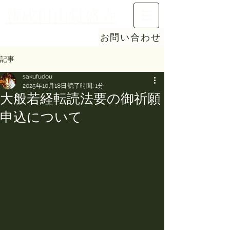
新成田山覚盛寺
お問い合わせ
記事
sakufudou
2025年10月18日
読了時間: 1分
大般若経転読法要の御祈願
申込について